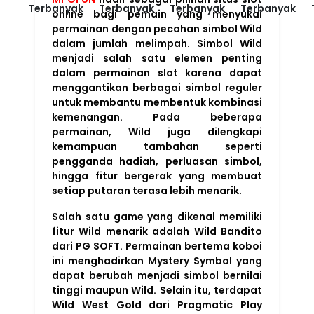
online bagi pemain yang menyukai
permainan dengan pecahan simbol Wild
dalam jumlah melimpah. Simbol Wild
menjadi salah satu elemen penting
dalam permainan slot karena dapat
menggantikan berbagai simbol reguler
untuk membantu membentuk kombinasi
kemenangan. Pada beberapa
permainan, Wild juga dilengkapi
kemampuan tambahan seperti
pengganda hadiah, perluasan simbol,
hingga fitur bergerak yang membuat
setiap putaran terasa lebih menarik.
Salah satu game yang dikenal memiliki
fitur Wild menarik adalah Wild Bandito
dari PG SOFT. Permainan bertema koboi
ini menghadirkan Mystery Symbol yang
dapat berubah menjadi simbol bernilai
tinggi maupun Wild. Selain itu, terdapat
Wild West Gold dari Pragmatic Play