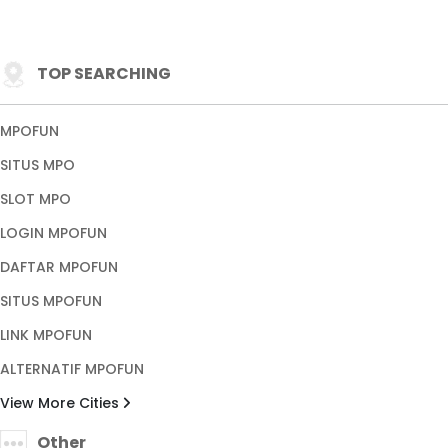
TOP SEARCHING
MPOFUN
SITUS MPO
SLOT MPO
LOGIN MPOFUN
DAFTAR MPOFUN
SITUS MPOFUN
LINK MPOFUN
ALTERNATIF MPOFUN
View More Cities
Other