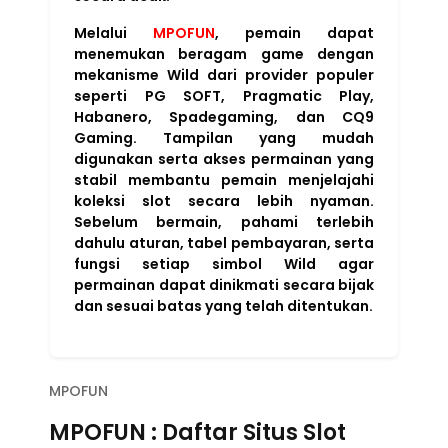
Melalui
MPOFUN
, pemain dapat
menemukan beragam game dengan
mekanisme Wild dari provider populer
seperti PG SOFT, Pragmatic Play,
Habanero, Spadegaming, dan CQ9
Gaming. Tampilan yang mudah
digunakan serta akses permainan yang
stabil membantu pemain menjelajahi
koleksi slot secara lebih nyaman.
Sebelum bermain, pahami terlebih
dahulu aturan, tabel pembayaran, serta
fungsi setiap simbol Wild agar
permainan dapat dinikmati secara bijak
dan sesuai batas yang telah ditentukan.
MPOFUN
MPOFUN : Daftar Situs Slot