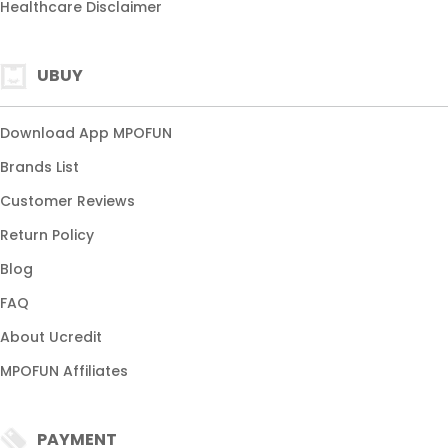
Healthcare Disclaimer
UBUY
Download App MPOFUN
Brands List
Customer Reviews
Return Policy
Blog
FAQ
About Ucredit
MPOFUN Affiliates
PAYMENT