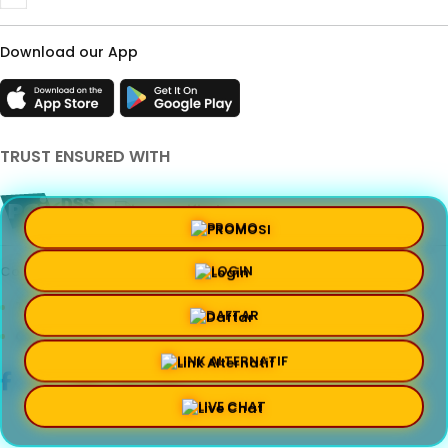
Download our App
TRUST ENSURED WITH
PROMO
LOGIN
Copyright © 2026 MPOFUN | SEO 1R0N M4N
Terms & Conditions
Privacy Policy
About Us
DAFTAR
Contact Us
LINK ALTERNATIF
LIVE CHAT