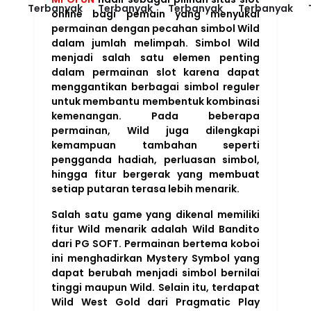
online bagi pemain yang menyukai
permainan dengan pecahan simbol Wild
dalam jumlah melimpah. Simbol Wild
menjadi salah satu elemen penting
dalam permainan slot karena dapat
menggantikan berbagai simbol reguler
untuk membantu membentuk kombinasi
kemenangan. Pada beberapa
permainan, Wild juga dilengkapi
kemampuan tambahan seperti
pengganda hadiah, perluasan simbol,
hingga fitur bergerak yang membuat
setiap putaran terasa lebih menarik.
Salah satu game yang dikenal memiliki
fitur Wild menarik adalah Wild Bandito
dari PG SOFT. Permainan bertema koboi
ini menghadirkan Mystery Symbol yang
dapat berubah menjadi simbol bernilai
tinggi maupun Wild. Selain itu, terdapat
Wild West Gold dari Pragmatic Play