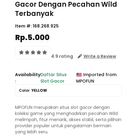
Gacor Dengan Pecahan Wild
Terbanyak
Item #:
168.268.925
Rp.5.000
4.9 rating
Write a Review
Availability
Daftar Situs
Imported from
:
Slot Gacor
MPOFUN
Color :
YELLOW
MPOFUN merupakan situs slot gacor dengan
koleksi game yang menghadirkan pecahan Wild
melimpah, fitur menarik, akses stabil, serta pilihan
provider populer untuk pengalaman bermain
yang lebih seru.