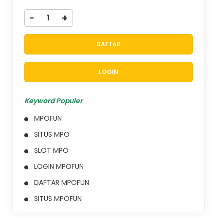
-
+
DAFTAR
LOGIN
Keyword Populer
MPOFUN
SITUS MPO
SLOT MPO
LOGIN MPOFUN
DAFTAR MPOFUN
SITUS MPOFUN
LINK MPOFUN