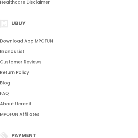
Healthcare Disclaimer
UBUY
Download App MPOFUN
Brands List
Customer Reviews
Return Policy
Blog
FAQ
About Ucredit
MPOFUN Affiliates
PAYMENT