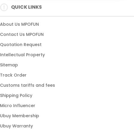
QUICK LINKS
ALTERNATIF MPOFUN
About Us MPOFUN
Contact Us MPOFUN
Quotation Request
Intellectual Property
Sitemap
Track Order
Customs tariffs and fees
Shipping Policy
Micro Influencer
Ubuy Membership
Ubuy Warranty