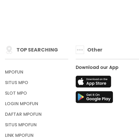
TOP SEARCHING
Other
Download our App
MPOFUN
SITUS MPO
SLOT MPO
LOGIN MPOFUN
DAFTAR MPOFUN
SITUS MPOFUN
LINK MPOFUN