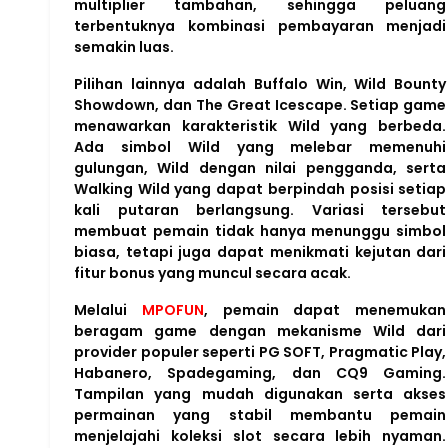
multiplier tambahan, sehingga peluang
terbentuknya kombinasi pembayaran menjadi
semakin luas.
Pilihan lainnya adalah Buffalo Win, Wild Bounty
Showdown, dan The Great Icescape. Setiap game
menawarkan karakteristik Wild yang berbeda.
Ada simbol Wild yang melebar memenuhi
gulungan, Wild dengan nilai pengganda, serta
Walking Wild yang dapat berpindah posisi setiap
kali putaran berlangsung. Variasi tersebut
membuat pemain tidak hanya menunggu simbol
biasa, tetapi juga dapat menikmati kejutan dari
fitur bonus yang muncul secara acak.
Melalui
MPOFUN
, pemain dapat menemukan
beragam game dengan mekanisme Wild dari
provider populer seperti PG SOFT, Pragmatic Play,
Habanero, Spadegaming, dan CQ9 Gaming.
Tampilan yang mudah digunakan serta akses
permainan yang stabil membantu pemain
menjelajahi koleksi slot secara lebih nyaman.