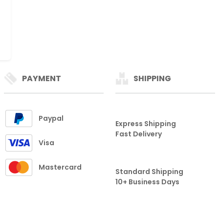
PAYMENT
SHIPPING
Paypal
Express Shipping
Fast Delivery
Visa
Mastercard
Standard Shipping
10+ Business Days