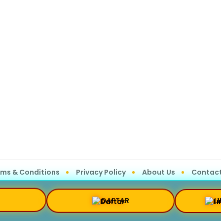
rms & Conditions
Privacy Policy
About Us
Contact
DAFTAR
L