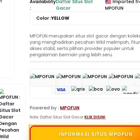
Availability
Daftar Situs Slot
Imported f
:
Gacor
MPOFUN
Color :
YELLOW
MPOFUN merupakan situs slot gacor dengan kolek
yang menghadirkan pecahan Wild melimpah, fitur
akses stabil, serta pilihan provider populer untuk
pengalaman bermain yang lebih seru.
Powered by :
MPOFUN
Note: Daftar Situs Slot Gacor
KLIK DISINI
.
INFORMASI SITUS MPOFUN