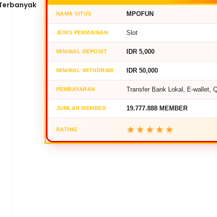
MPOFUN
NAMA SITUS
Slot
JENIS PERMAINAN
IDR 5,000
MINIMAL DEPOSIT
IDR 50,000
MINIMAL WITHDRAW
Transfer Bank Lokal, E-wallet, 
PEMBAYARAN
19.777.888 MEMBER
JUMLAH MEMBER
★★★★★
RATING