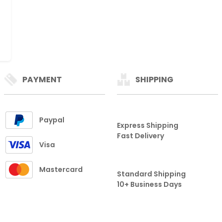
PAYMENT
SHIPPING
Paypal
Express Shipping
Fast Delivery
Visa
Mastercard
Standard Shipping
10+ Business Days