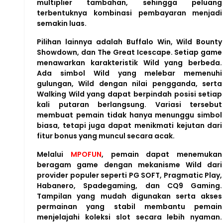
multiplier tambahan, sehingga peluang
terbentuknya kombinasi pembayaran menjadi
semakin luas.
Pilihan lainnya adalah Buffalo Win, Wild Bounty
Showdown, dan The Great Icescape. Setiap game
menawarkan karakteristik Wild yang berbeda.
Ada simbol Wild yang melebar memenuhi
gulungan, Wild dengan nilai pengganda, serta
Walking Wild yang dapat berpindah posisi setiap
kali putaran berlangsung. Variasi tersebut
membuat pemain tidak hanya menunggu simbol
biasa, tetapi juga dapat menikmati kejutan dari
fitur bonus yang muncul secara acak.
Melalui
MPOFUN
, pemain dapat menemukan
beragam game dengan mekanisme Wild dari
provider populer seperti PG SOFT, Pragmatic Play,
Habanero, Spadegaming, dan CQ9 Gaming.
Tampilan yang mudah digunakan serta akses
permainan yang stabil membantu pemain
menjelajahi koleksi slot secara lebih nyaman.