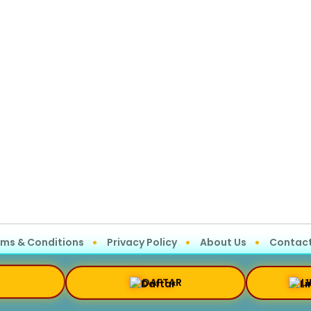
rms & Conditions
Privacy Policy
About Us
Contact
DAFTAR
L