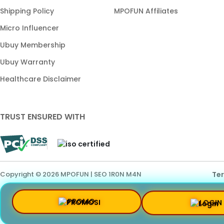
Shipping Policy
MPOFUN Affiliates
Micro Influencer
Ubuy Membership
Ubuy Warranty
Healthcare Disclaimer
TRUST ENSURED WITH
Copyright © 2026 MPOFUN | SEO 1R0N M4N
Te
PROMO
LOGIN