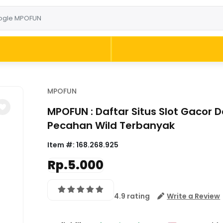
MPOFUN
MPOFUN : Daftar Situs Slot Gacor
Pecahan Wild Terbanyak
Item #:
168.268.925
Rp.5.000
4.9 rating
Write a Review