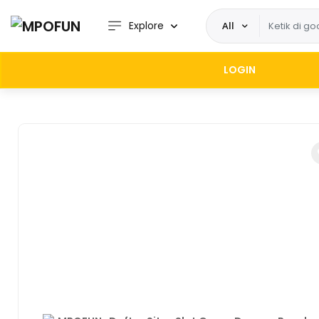
Explore
All
LOGIN