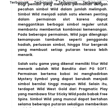
bagi pemain yang menyukai permainan dengan
pecahan simbol Wild dalam jumlah melimpah.
Simbol Wild menjadi salah satu elemen penting
dalam permainan slot karena dapat
menggantikan berbagai simbol reguler untuk
membantu membentuk kombinasi kemenangan.
Pada beberapa permainan, Wild juga dilengkapi
kemampuan tambahan seperti pengganda
hadiah, perluasan simbol, hingga fitur bergerak
yang membuat setiap putaran terasa lebih
menarik.
Salah satu game yang dikenal memiliki fitur Wild
menarik adalah Wild Bandito dari PG SOFT.
Permainan bertema koboi ini menghadirkan
Mystery Symbol yang dapat berubah menjadi
simbol bernilai tinggi maupun Wild. Selain itu,
terdapat Wild West Gold dari Pragmatic Play
yang membawa fitur Sticky Wild pada babak Free
Spins. Simbol Wild yang muncul dapat bertahan
selama beberapa putaran sekaligus memberikan