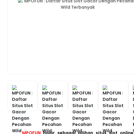
MPOFUN
hadir sebagai pilihan situs slot online