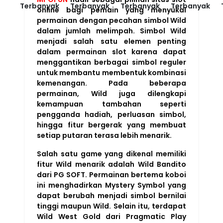
online bagi pemain yang menyukai
permainan dengan pecahan simbol Wild
dalam jumlah melimpah. Simbol Wild
menjadi salah satu elemen penting
dalam permainan slot karena dapat
menggantikan berbagai simbol reguler
untuk membantu membentuk kombinasi
kemenangan. Pada beberapa
permainan, Wild juga dilengkapi
kemampuan tambahan seperti
pengganda hadiah, perluasan simbol,
hingga fitur bergerak yang membuat
setiap putaran terasa lebih menarik.
Salah satu game yang dikenal memiliki
fitur Wild menarik adalah Wild Bandito
dari PG SOFT. Permainan bertema koboi
ini menghadirkan Mystery Symbol yang
dapat berubah menjadi simbol bernilai
tinggi maupun Wild. Selain itu, terdapat
Wild West Gold dari Pragmatic Play