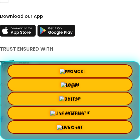
Download our App
TRUST ENSURED WITH
PROMO
LOGIN
Copyright © 2026 MPOFUN | SEO 1R0N M4N
Terms & Conditions
Privacy Policy
About Us
DAFTAR
Contact Us
LINK ALTERNATIF
LIVE CHAT