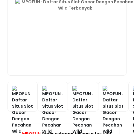
MPOFUN
hadir sebagai pilihan situs slot