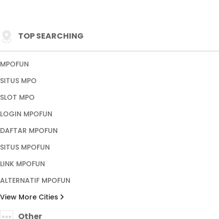
TOP SEARCHING
MPOFUN
SITUS MPO
SLOT MPO
LOGIN MPOFUN
DAFTAR MPOFUN
SITUS MPOFUN
LINK MPOFUN
ALTERNATIF MPOFUN
View More Cities
Other